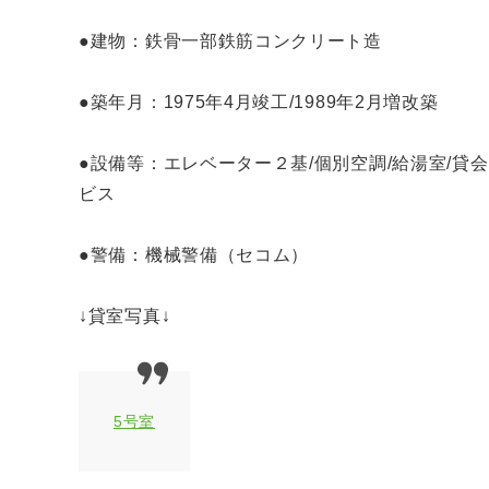
●建物：鉄骨一部鉄筋コンクリート造
●築年月：1975年4月竣工/1989年2月増改築
●設備等：エレベーター２基/個別空調/給湯室/貸
ビス
●警備：機械警備（セコム）
↓貸室写真↓
5号室