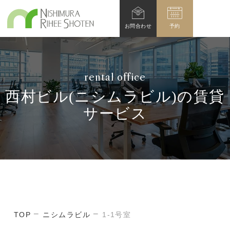
お問
合わせ
予約
rental office
西村ビル(ニシムラビル)の賃貸
サービス
TOP
ニシムラビル
1-1号室