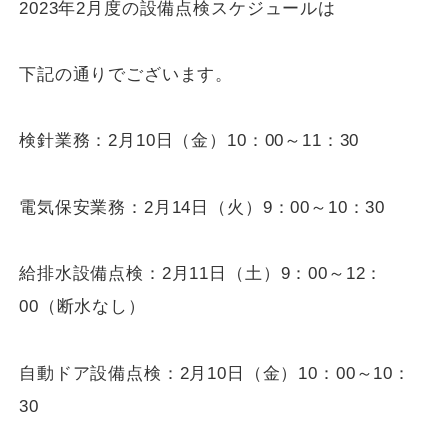
2023
年2月度の設備点検スケジュールは
下記の通りでございます。
検針業務：2月
10
日（金）
10
：
00
～
11
：
30
電気保安業務：2月
14
日（火）9：
00
～
10
：
30
給排水設備点検：2月
11
日（土）9：
00
～
12
：
0
0（断水なし）
自動ドア設備点検：2月10日（金）
10
：
00
～
10
：
30