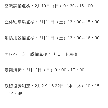
空調設備点検：2月
19
日（日）
9
：
30
～
15
：
00
立体駐車場点検：2月
11
日（土）
13
：0
0
～
15
：3
0
消防用設備点検：2月
11
日（土）
13
：3
0
～
16
：
30
エレベーター設備点検：リモート点検
定期清掃：2月
12
日（日）9：
00
～
17
：0
0
残留塩素測定：2月2.9.16.22日（水・木）
10
：
15
～
10
：
45